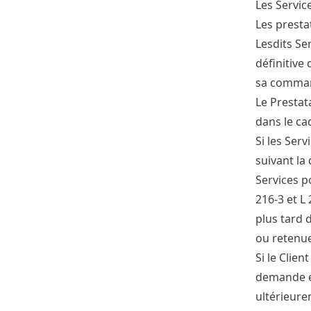
Les Servic
Les presta
Lesdits Se
définitive
sa comman
Le Prestat
dans le ca
Si les Ser
suivant la
Services p
216-3 et L
plus tard 
ou retenue
Si le Clie
demande es
ultérieure