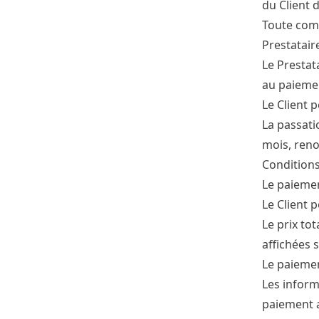
du Client 
Toute comm
Prestatair
Le Prestat
au paieme
Le Client 
La passati
mois, reno
Condition
Le paiemen
Le Client 
Le prix to
affichées 
Le paiemen
Les inform
paiement a