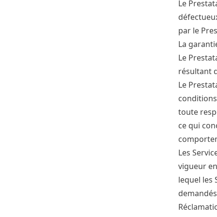
Le Prestat
défectueux
par le Pre
La garanti
Le Prestat
résultant 
Le Prestat
conditions
toute resp
ce qui con
comportem
Les Service
vigueur en
lequel les
demandés, 
Réclamati