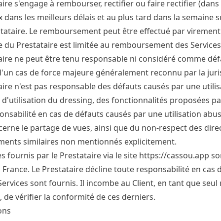
aire s'engage à rembourser, rectifier ou faire rectifier (dans
 dans les meilleurs délais et au plus tard dans la semaine s
stataire. Le remboursement peut être effectué par viremen
e du Prestataire est limitée au remboursement des Services 
aire ne peut être tenu responsable ni considéré comme défa
d'un cas de force majeure généralement reconnu par la jur
aire n'est pas responsable des défauts causés par une utilisa
 d'utilisation du dressing, des fonctionnalités proposées pa
onsabilité en cas de défauts causés par une utilisation abu
cerne le partage de vues, ainsi que du non-respect des dire
ents similaires non mentionnés explicitement.
s fournis par le Prestataire via le site
https://cassou.app
so
 France. Le Prestataire décline toute responsabilité en cas 
 Services sont fournis. Il incombe au Client, en tant que seu
de vérifier la conformité de ces derniers.
ons