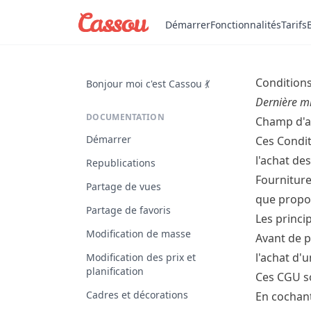
Démarrer
Fonctionnalités
Tarifs
Conditions
Bonjour moi c'est Cassou 💃
Dernière mi
DOCUMENTATION
Champ d'a
Démarrer
Ces Condit
l'achat des
Republications
Fourniture
Partage de vues
que propos
Partage de favoris
Les princi
Modification de masse
Avant de p
l'achat d'u
Modification des prix et
planification
Ces CGU so
Cadres et décorations
En cochant