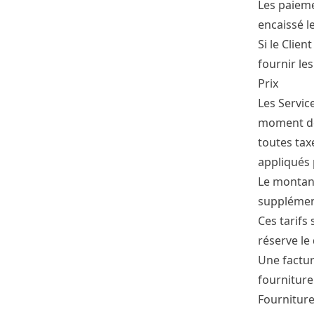
Les paieme
encaissé 
Si le Clien
fournir le
Prix
Les Servic
moment de 
toutes taxe
appliqués 
Le montant
supplémen
Ces tarifs
réserve le
Une factur
fournitur
Fourniture