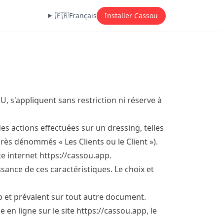
🇫🇷
Français
Installer Cassou
 s'appliquent sans restriction ni réserve à
s actions effectuées sur un dressing, telles
rès dénommés « Les Clients ou le Client »).
te internet
https://cassou.app
.
ance de ces caractéristiques. Le choix et
p
et prévalent sur tout autre document.
 en ligne sur le site
https://cassou.app
, le